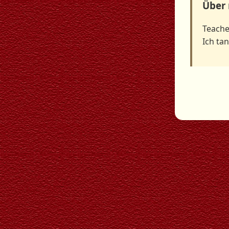
Über
Teache
Ich tan